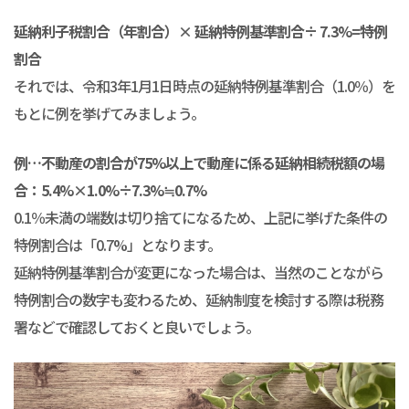
延納利子税割合（年割合）× 延納特例基準割合÷ 7.3%=特例
割合
それでは、令和3年1月1日時点の延納特例基準割合（1.0％）を
もとに例を挙げてみましょう。
例…不動産の割合が75%以上で動産に係る延納相続税額の場
合：5.4%×1.0%÷7.3%≒0.7%
0.1％未満の端数は切り捨てになるため、上記に挙げた条件の
特例割合は「0.7%」となります。
延納特例基準割合が変更になった場合は、当然のことながら
特例割合の数字も変わるため、延納制度を検討する際は税務
署などで確認しておくと良いでしょう。