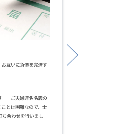
エリア
東京都世田谷区
築40年以上の物件を相続
り遺産分割に困っていると
ご相談内容
、お互いに負債を完済す
売主様より、相続にて物件
見が一致するか不安で困っ
当社で行ったこと
す。 ご夫婦連名名義の
まず、相続人全員とご連絡
くことは困難なので、士
遠方や海外居住中の相続人
打ち合わせを行いまし
相続人の中で売却を担当す
事前に士業とも連携し、全
に相続人全員とコンタクト