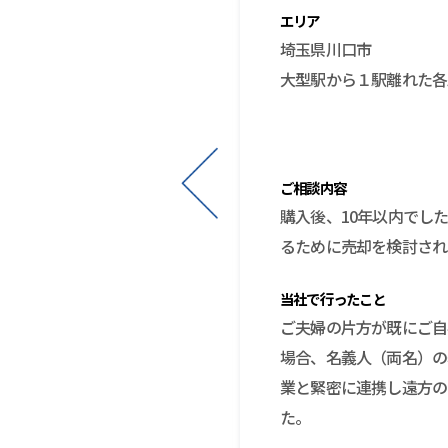
エリア
埼玉県川口市
大型駅から１駅離れた各
ご相談内容
済を完済して少しでも楽に
購入後、10年以内でし
るために売却を検討され
当社で行ったこと
様の経済的・精神的ストレ
ご夫婦の片方が既にご自
し、売却が完了するときに
場合、名義人（両名）の
業と緊密に連携し遠方の
っ越し費用・次のお住まい
た。