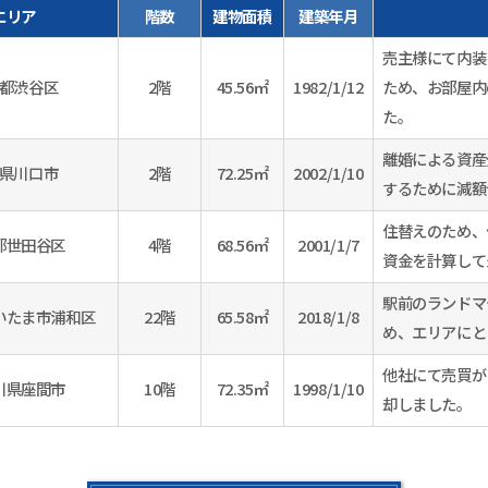
エリア
階数
建物面積
建築年月
売主様にて内装
都渋谷区
2階
45.56㎡
1982/1/12
ため、お部屋内
た。
離婚による資産
県川口市
2階
72.25㎡
2002/1/10
するために減額
住替えのため、
都世田谷区
4階
68.56㎡
2001/1/7
資金を計算して
駅前のランドマ
いたま市浦和区
22階
65.58㎡
2018/1/8
め、エリアにと
他社にて売買が
川県座間市
10階
72.35㎡
1998/1/10
却しました。