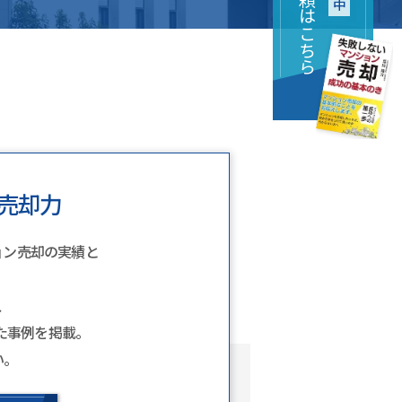
売却力
ョン売却の実績と
、
た事例を掲載。
い。