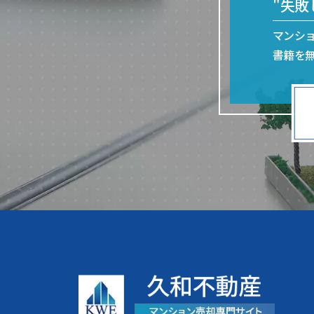
"失
マンシ
書籍を